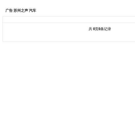
广告
苏州之声
汽车
共
0
页
0
条记录