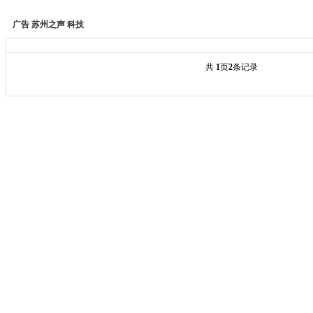
广告
苏州之声
科技
共
1
页
2
条记录