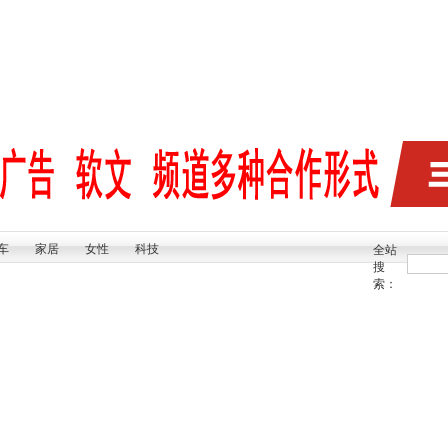
车
家居
女性
科技
全站
搜
索：