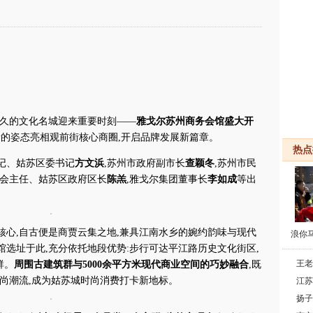
悠久的文化名城迎来重要时刻——
雅戈尔苏州商务会馆盛大开
全新的姿态亮相观前街核心商圈,开启品牌发展新篇章。
热点
记、姑苏区委书记
方文浜
,苏州市政府副市长
查颖冬
,苏州市民
委会主任、姑苏区政府区长
陈羔
,雅戈尔集团董事长
李如成
等出
核心,自古便是商贾云集之地,兼具江南水乡的婉约韵味与现代
浪你
选址于此,充分依托地段优势:步行可达平江路历史文化街区,
王老
群。
周围古建筑群与5000余平方米现代商业空间的巧妙融合
,既
尚潮流,成为姑苏城时尚消费打卡新地标。
江苏
扬子