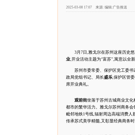
2025-03-08 17:07 来源: 编辑:广告推送
3月7日,雅戈尔在苏州这座历史
业
,开业活动主题为“富苏”,寓意以
苏州市委常委、保护区党工委书
政局党组书记、局长
盛乐
,保护区管
席开业典礼。
观前街
坐落于苏州古城商业文化
都市的繁华活力。雅戈尔苏州商务会馆
毗邻地铁1号线,辐射周边高端消费人
传承苏式美学精髓,又彰显经典商务时