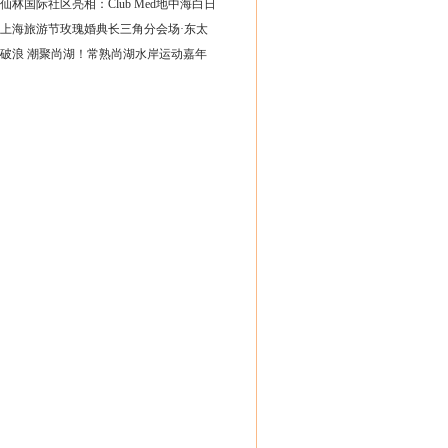
仙林国际社区亮相：Club Med地中海白日
25上海旅游节玫瑰婚典长三角分会场·东太
破浪 潮聚尚湖！常熟尚湖水岸运动嘉年