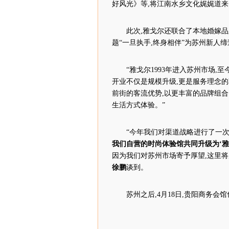
好风光》等,将江南水乡文化娓娓道来
此次,雅戈尔还联合了本地婚嫁品
题“一旦执手,终身相伴”为苏州新人缔
“雅戈尔1993年进入苏州市场,
开业不仅是规模升级,更是服务理念的
前街的客流优势,以更丰富的品牌组
生活方式体验。”
“今年我们对渠道战略进行了一次
我们自营的时尚体验馆共同升级为‘雅
因为我们对苏州市场寄予厚望,这里将
徐鹏
谈到。
苏州之后,4月18日,贵阳商务会