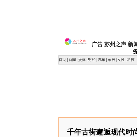
广告
苏州之声
新
首页
|
新闻
|
娱体
|
财经
|
汽车
|
家居
|
女性
|
科技
千年古街邂逅现代时