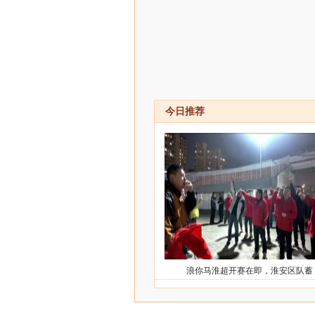
今日推荐
浪你马淮超开赛在即，淮安区队蓄