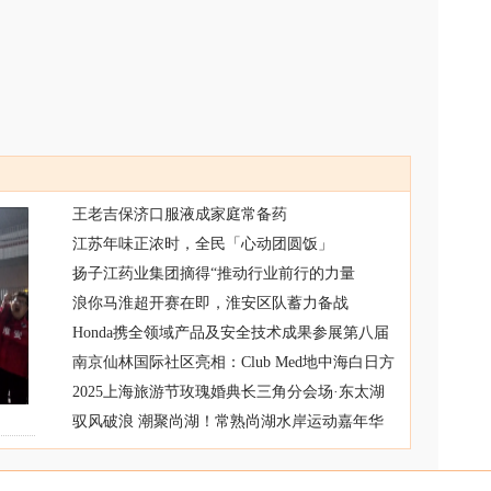
王老吉保济口服液成家庭常备药
江苏年味正浓时，全民「心动团圆饭」
扬子江药业集团摘得“推动行业前行的力量
浪你马淮超开赛在即，淮安区队蓄力备战
Honda携全领域产品及安全技术成果参展第八届
南京仙林国际社区亮相：Club Med地中海白日方
2025上海旅游节玫瑰婚典长三角分会场·东太湖
驭风破浪 潮聚尚湖！常熟尚湖水岸运动嘉年华