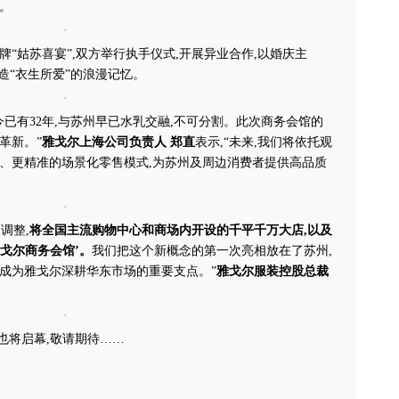
。
牌“姑苏喜宴”,双方举行执手仪式,开展异业合作,以婚庆主
造“衣生所爱”的浪漫记忆。
至今已有32年,与苏州早已水乳交融,不可分割。此次商务会馆的
革新。”
雅戈尔上海公司负责人 郑直
表示,“未来,我们将依托观
合、更精准的场景化零售模式,为苏州及周边消费者提供高品质
调整,
将全国主流购物中心和商场内开设的千平千万大店,以及
戈尔商务会馆’。
我们把这个新概念的第一次亮相放在了苏州,
成为雅戈尔深耕华东市场的重要支点。”
雅戈尔服装控股总裁
馆也将启幕,敬请期待……