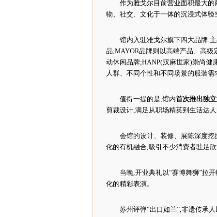
作为雅戈尔目前营业面积最大的
物、社交、文化于一体的沉浸式体验
馆内入驻雅戈尔旗下四大品牌:
品;MAYOR品牌则以高端产品、高级
动休闲品牌;HANP(汉麻世家)崇
人群、不同个性和不同场景的服装需
值得一提的是,馆内
首次推出独立
剪裁设计,满足从职场精英到生活达
会馆的设计、装修、展陈深度挖
化的有机融合,吸引不少消费者驻足欣
当晚,开业典礼以“赛博舞狮”拉
化的精彩表演。
苏州评弹“出口如兰”,非遗传承