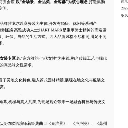
南京
商务会馆,
以“全场景、全品类、全客群”为核心理念
,打造集购
空间。
20
驭风
主品牌雅戈尔以商务装为主体,开发有婚庆、休闲等系列产
定制服务高雅成功人士;HART MARX是秉承骑士精神的高端运
尚健康、环保、自然的生活方式。四大品牌风格不尽相同,满足不同
求。
女装专区
,以“东方雅韵·当代女性”为主线,融合传统工艺与现代
人的高品味女性需求。
掘了吴地文化特色,融入苏式园林精髓,展现在地文化与服装文
赏。
开帷幕,机械与真人共舞,为现场观众带来一场融合科技与传统文
人以吴侬软语演绎着经典曲目《秦淮景》、《声声慢》、《苏州